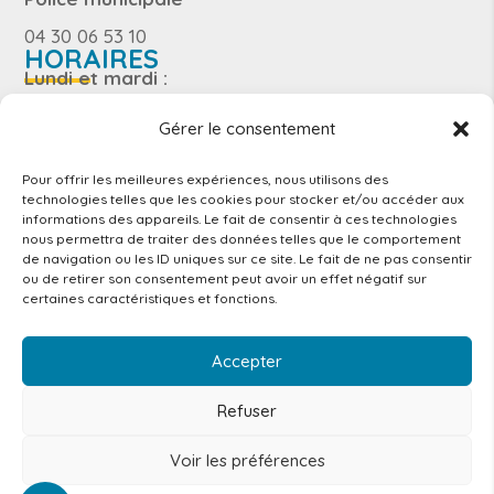
04 30 06 53 10
HORAIRES
Lundi et mardi :
8h – 12h15 / 13h – 17h30
Gérer le consentement
Jeudi
8h – 12h15
Pour offrir les meilleures expériences, nous utilisons des
Mercredi et vendredi
technologies telles que les cookies pour stocker et/ou accéder aux
informations des appareils. Le fait de consentir à ces technologies
8h – 12h15 / 13h – 16h30
nous permettra de traiter des données telles que le comportement
NEWSLETTER
de navigation ou les ID uniques sur ce site. Le fait de ne pas consentir
ou de retirer son consentement peut avoir un effet négatif sur
certaines caractéristiques et fonctions.
Accepter
Refuser
© 2026 Mairie de Clarensac. Un service proposé par
S'abonner
Voir les préférences
Comm'un Site
|
Mentions légales
|
Politique de